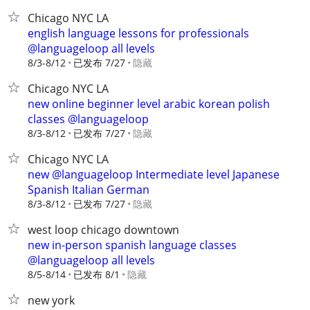
Chicago NYC LA
english language lessons for professionals
@languageloop all levels
8/3-8/12
已发布 7/27
隐藏
Chicago NYC LA
new online beginner level arabic korean polish
classes @languageloop
8/3-8/12
已发布 7/27
隐藏
Chicago NYC LA
new @languageloop Intermediate level Japanese
Spanish Italian German
8/3-8/12
已发布 7/27
隐藏
west loop chicago downtown
new in-person spanish language classes
@languageloop all levels
8/5-8/14
已发布 8/1
隐藏
new york