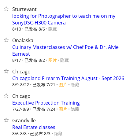
Sturtevant
looking for Photographer to teach me on my
SonyDSC-H300 Camera
8/10
已发布 8/6
隐藏
Onalaska
Culinary Masterclasses w/ Chef Poe & Dr. Alvie
Earnest
8/17
已发布 8/2
图片
隐藏
Chicago
Chicagoland Firearm Training August - Sept 2026
8/9-8/22
已发布 7/21
图片
隐藏
Chicago
Executive Protection Training
7/27-8/9
已发布 7/24
图片
隐藏
Grandville
Real Estate classes
8/6-8/8
已发布 8/3
隐藏