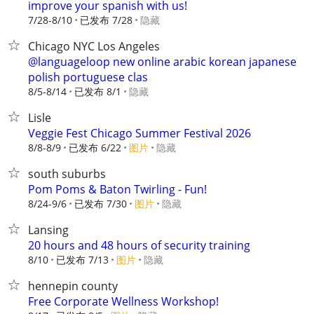
improve your spanish with us!
7/28-8/10
已发布 7/28
隐藏
Chicago NYC Los Angeles
@languageloop new online arabic korean japanese
polish portuguese clas
8/5-8/14
已发布 8/1
隐藏
Lisle
Veggie Fest Chicago Summer Festival 2026
8/8-8/9
已发布 6/22
图片
隐藏
south suburbs
Pom Poms & Baton Twirling - Fun!
8/24-9/6
已发布 7/30
图片
隐藏
Lansing
20 hours and 48 hours of security training
8/10
已发布 7/13
图片
隐藏
hennepin county
Free Corporate Wellness Workshop!