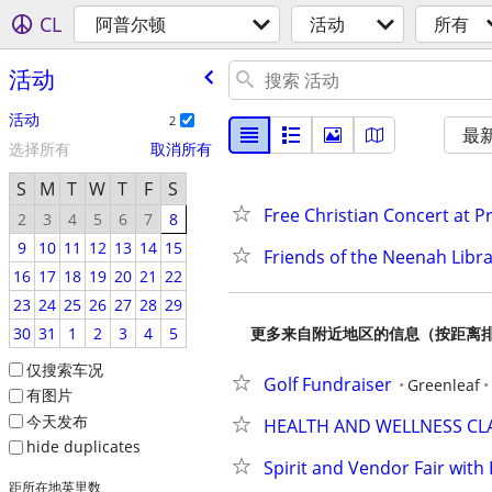
CL
阿普尔顿
活动
所有
活动
活动
2
最
选择所有
取消所有
S
M
T
W
T
F
S
Free Christian Concert at P
2
3
4
5
6
7
8
9
10
11
12
13
14
15
Friends of the Neenah Libr
16
17
18
19
20
21
22
23
24
25
26
27
28
29
30
31
1
2
3
4
5
更多来自附近地区的信息（按距离
仅搜索车况
Golf Fundraiser
Greenleaf
有图片
今天发布
HEALTH AND WELLNESS CL
hide duplicates
Spirit and Vendor Fair wit
距所在地英里数