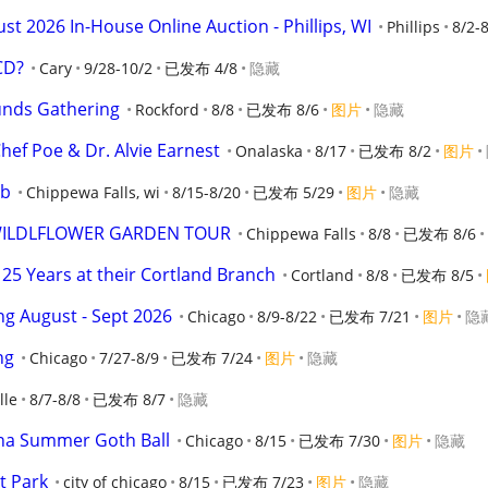
2026 In-House Online Auction - Phillips, WI
Phillips
8/2-
 CD?
Cary
9/28-10/2
已发布 4/8
隐藏
unds Gathering
Rockford
8/8
已发布 8/6
图片
隐藏
hef Poe & Dr. Alvie Earnest
Onalaska
8/17
已发布 8/2
图片
ub
Chippewa Falls, wi
8/15-8/20
已发布 5/29
图片
隐藏
 WILDLFLOWER GARDEN TOUR
Chippewa Falls
8/8
已发布 8/6
25 Years at their Cortland Branch
Cortland
8/8
已发布 8/5
ng August - Sept 2026
Chicago
8/9-8/22
已发布 7/21
图片
隐
ng
Chicago
7/27-8/9
已发布 7/24
图片
隐藏
lle
8/7-8/8
已发布 8/7
隐藏
rna Summer Goth Ball
Chicago
8/15
已发布 7/30
图片
隐藏
t Park
city of chicago
8/15
已发布 7/23
图片
隐藏