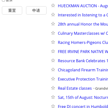
HUECKMAN AUCTION - August 
重置
申请
Interested in listening to a
28th annual Honor the Mo
Culinary Masterclasses w/ C
Racing Homers-Pigeons Cl
FREE IRVINE PARK NATIVE
Resource Bank Celebrates 1
Chicagoland Firearm Traini
Executive Protection Traini
Real Estate classes
Grandvi
Sat, 15th of August: Noctu
Free DJ concert in Humbold