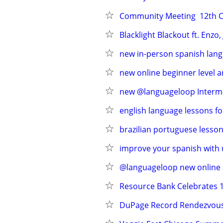
Community Meeting  12th CP
Blacklight Blackout ft. Enz
new in-person spanish lang
new online beginner level 
new @languageloop Intermed
english language lessons fo
brazilian portuguese lesson
improve your spanish with 
@languageloop new online a
Resource Bank Celebrates 1
DuPage Record Rendezvou