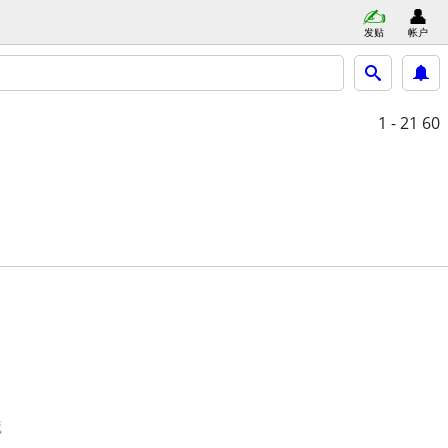
发贴
帐户
1 - 21
60
藏