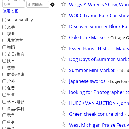
Wings & Wheels Show, Wau

使用地图...
WOCC Frame Park Car Sho
sustainability
Discover Summer Block Part
文学
职业
Oakstone Market
Cottage 
儿童适宜
舞蹈
Essen Haus - Historic Madiso
节日/集会
Dog Days of Summer Mark
技术
慈善
Summer Mini Market
Fitch
健美/健康
Japanese swords
户外
Edgerton
免费
looking for Photographer
出售
艺术/电影
HUECKMAN AUCTION - Johnso
食品/饮料
Green cheek conure bird
竞争
单身
West Michigan Praise Festival
音乐