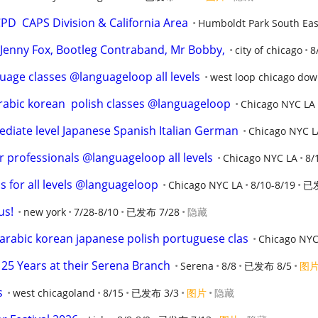
D  CAPS Division & California Area
Humboldt Park South Eas
o, Jenny Fox, Bootleg Contraband, Mr Bobby,
city of chicago
8
uage classes @languageloop all levels
west loop chicago do
arabic korean  polish classes @languageloop
Chicago NYC LA
iate level Japanese Spanish Italian German
Chicago NYC L
r professionals @languageloop all levels
Chicago NYC LA
8/
s for all levels @languageloop
Chicago NYC LA
8/10-8/19
已发
us!
new york
7/28-8/10
已发布 7/28
隐藏
rabic korean japanese polish portuguese clas
Chicago NYC
25 Years at their Serena Branch
Serena
8/8
已发布 8/5
图
s
west chicagoland
8/15
已发布 3/3
图片
隐藏