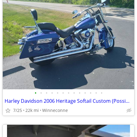
•
•
•
•
•
•
•
•
•
•
•
•
•
Harley Davidson 2006 Heritage Softail Custom (Possible Trade)
7/25
22k mi
Winneconne