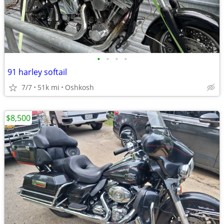
•
•
•
•
91 harley softail
7/7
51k mi
Oshkosh
$8,500