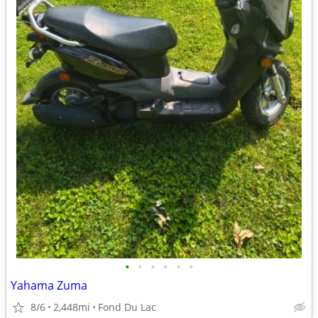
•
•
•
•
•
•
Yahama Zuma
8/6
2,448mi
Fond Du Lac