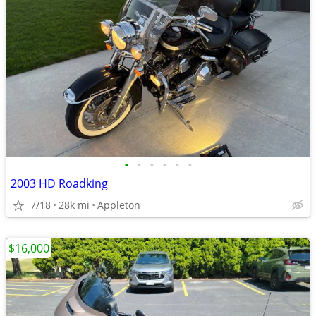
•
•
•
•
•
•
2003 HD Roadking
7/18
28k mi
Appleton
$16,000