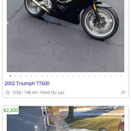
•
•
•
•
•
•
•
•
•
•
•
•
•
•
•
•
•
•
•
•
•
•
2002 Triumph TT600
7/24
14k mi
Fond Du Lac
$2,200