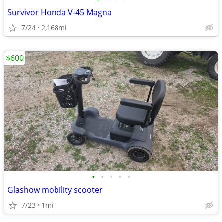
Survivor Honda V-45 Magna
7/24
2,168mi
$600
•
•
•
•
•
Glashow mobility scooter
7/23
1mi