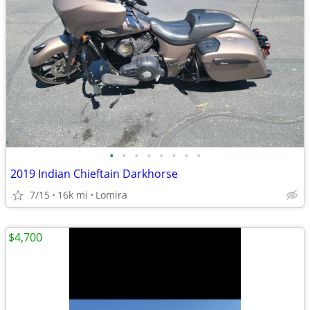
•
•
•
•
•
•
•
•
2019 Indian Chieftain Darkhorse
7/15
16k mi
Lomira
$4,700