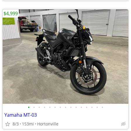
$4,999
•
•
•
•
•
•
•
•
•
•
•
•
•
•
•
Yamaha MT-03
8/3
153mi
Hortonville