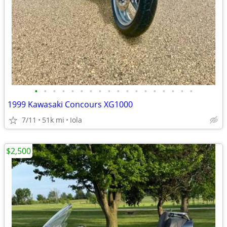
•
•
•
•
•
•
•
•
•
•
•
•
•
•
•
•
•
•
1999 Kawasaki Concours XG1000
7/11
51k mi
Iola
$2,500