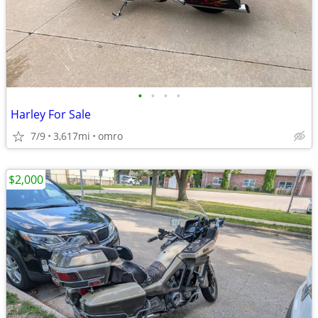
•
•
•
•
Harley For Sale
7/9
3,617mi
omro
$2,000