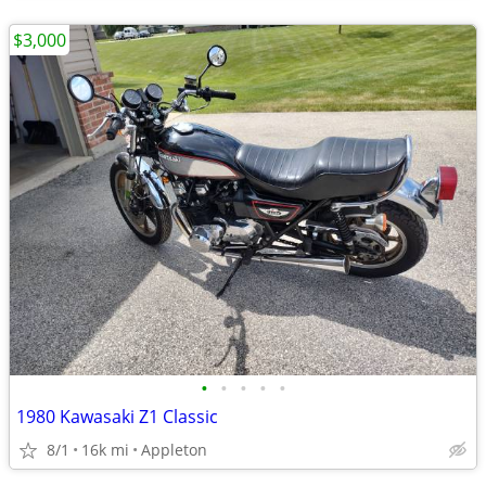
$3,000
•
•
•
•
•
1980 Kawasaki Z1 Classic
8/1
16k mi
Appleton