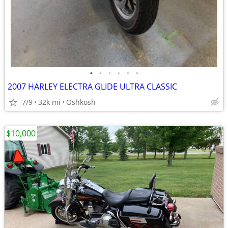
•
•
•
•
•
•
2007 HARLEY ELECTRA GLIDE ULTRA CLASSIC
7/9
32k mi
Oshkosh
$10,000