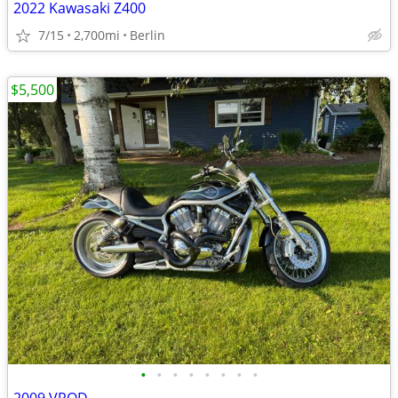
2022 Kawasaki Z400
7/15
2,700mi
Berlin
$5,500
•
•
•
•
•
•
•
•