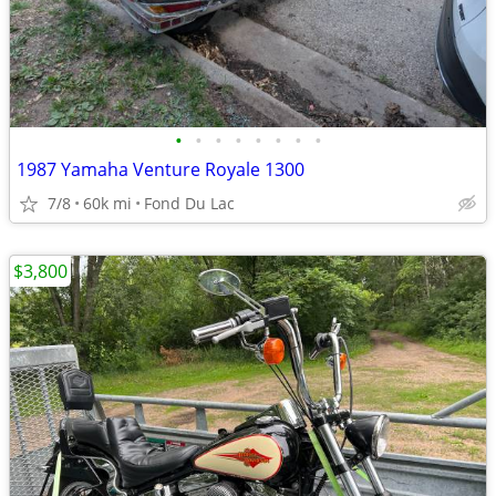
•
•
•
•
•
•
•
•
1987 Yamaha Venture Royale 1300
7/8
60k mi
Fond Du Lac
$3,800