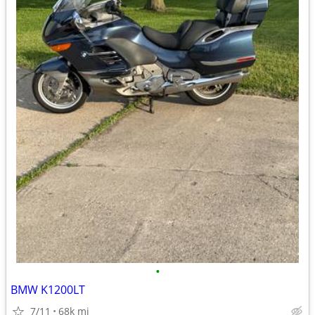
•
BMW K1200LT
7/11
68k mi