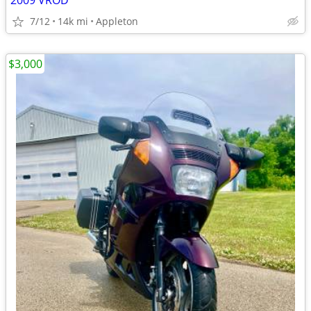
2009 VROD
7/12
14k mi
Appleton
$3,000