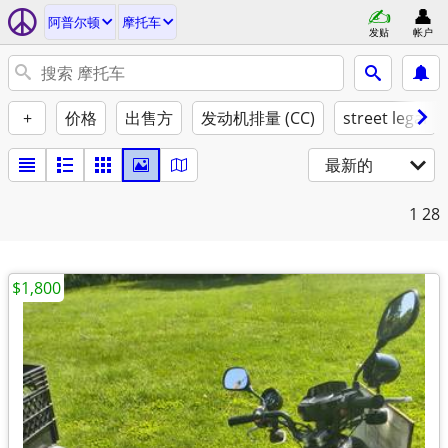
阿普尔顿
摩托车
发贴
帐户
+
价格
出售方
发动机排量 (CC)
street legal
最新的
1
28
$1,800