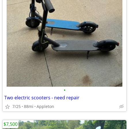
•
Two electric scooters - need repair
7/25
88mi
Appleton
$7,500