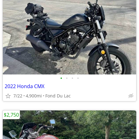
•
•
•
•
2022 Honda CMX
7/22
4,900mi
Fond Du Lac
$2,750