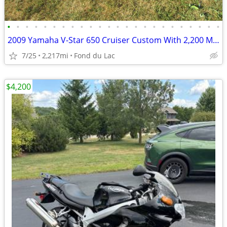
•
•
•
•
•
•
•
•
•
•
•
•
•
•
•
•
•
•
•
•
•
•
•
•
2009 Yamaha V-Star 650 Cruiser Custom With 2,200 Miles
7/25
2,217mi
Fond du Lac
$4,200