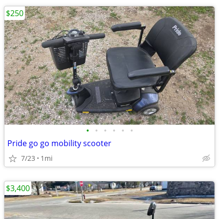
$250
•
•
•
•
•
•
Pride go go mobility scooter
7/23
1mi
$3,400