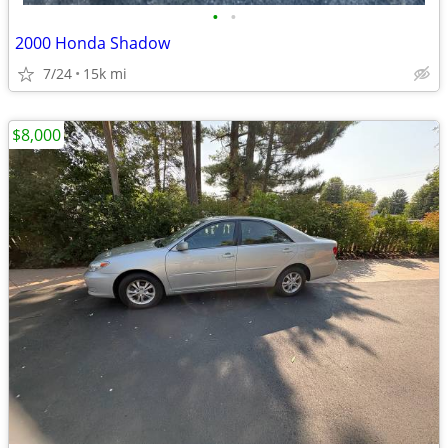
•
•
2000 Honda Shadow
7/24
15k mi
$8,000