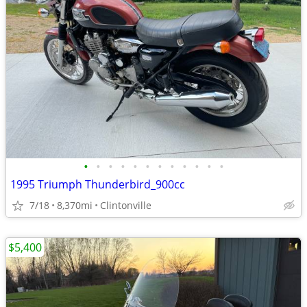
•
•
•
•
•
•
•
•
•
•
•
•
1995 Triumph Thunderbird_900cc
7/18
8,370mi
Clintonville
$5,400