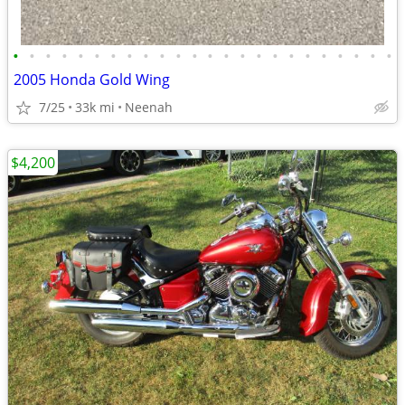
•
•
•
•
•
•
•
•
•
•
•
•
•
•
•
•
•
•
•
•
•
•
•
•
2005 Honda Gold Wing
7/25
33k mi
Neenah
$4,200