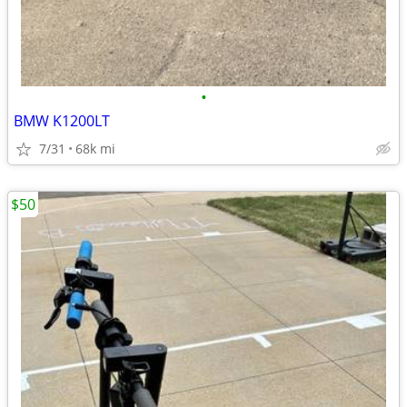
•
BMW K1200LT
7/31
68k mi
$50