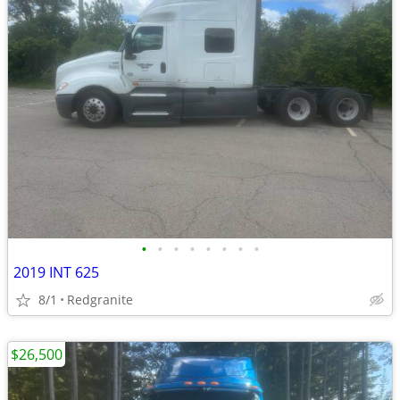
•
•
•
•
•
•
•
•
2019 INT 625
8/1
Redgranite
$26,500