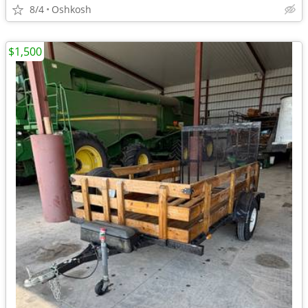
8/4
Oshkosh
$1,500