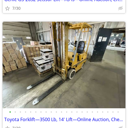
7/30
•
•
•
•
•
•
•
•
•
•
•
•
•
•
•
•
•
•
•
•
•
•
Toyota Forklift—3500 Lb, 14' Lift—Online Auction, Check It Out!