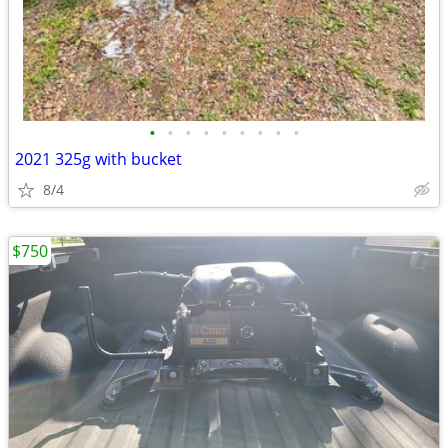
•
•
•
•
•
•
•
•
•
2021 325g with bucket
8/4
$750