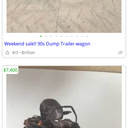
•
•
•
•
•
•
•
•
•
•
Weekend sale!! 90s Dump Trailer-wagon
8/3
Brillion
$7,400