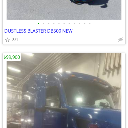
•
•
•
•
•
•
•
•
•
•
•
DUSTLESS BLASTER DB500 NEW
8/1
$99,900