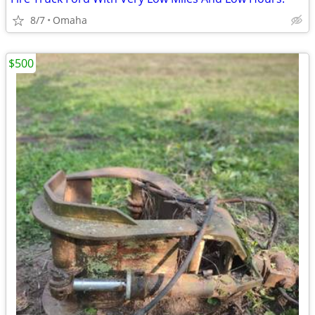
8/7
Omaha
$500