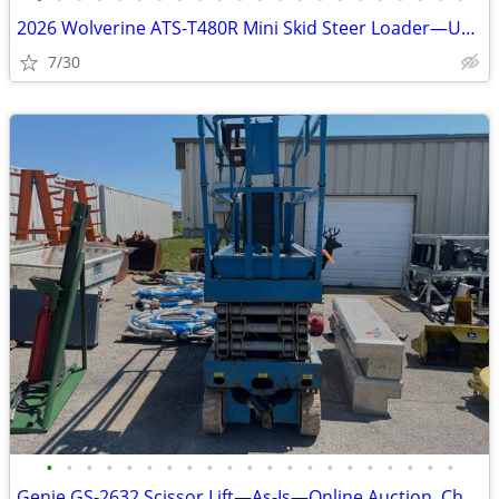
2026 Wolverine ATS-T480R Mini Skid Steer Loader—Unused—Bid Online!
7/30
•
•
•
•
•
•
•
•
•
•
•
•
•
•
•
•
•
•
•
•
•
Genie GS-2632 Scissor Lift—As-Is—Online Auction, Check It Out!