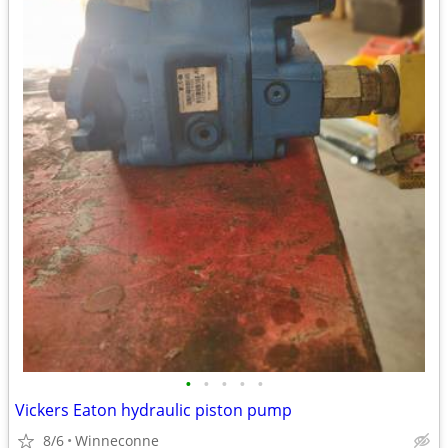
•
•
•
•
•
Vickers Eaton hydraulic piston pump
8/6
Winneconne