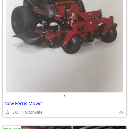
•
New Ferris Mower
8/3
Hortonville