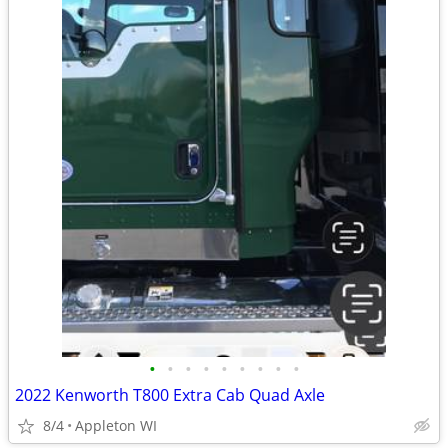
•
•
•
•
•
•
•
•
•
2022 Kenworth T800 Extra Cab Quad Axle
8/4
Appleton WI