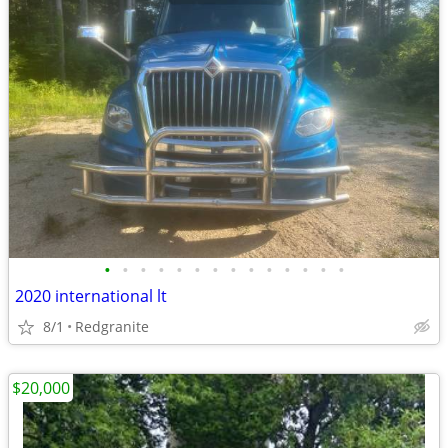
•
•
•
•
•
•
•
•
•
•
•
•
•
•
2020 international lt
8/1
Redgranite
$20,000