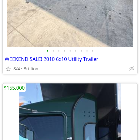
•
•
•
•
•
•
•
•
•
WEEKEND SALE! 2010 6x10 Utility Trailer
8/4
Brillion
$155,000