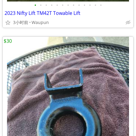
•
•
•
•
•
•
•
•
•
•
•
•
•
2023 Nifty Lift TM42T Towable Lift
3小时前
Waupun
$30