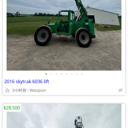
•
•
•
•
•
•
•
•
2016 skytrak 6036 lift
3小时前
Waupun
$28,500