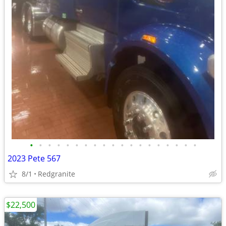
•
•
•
•
•
•
•
•
•
•
•
•
•
•
•
•
•
•
•
2023 Pete 567
8/1
Redgranite
$22,500