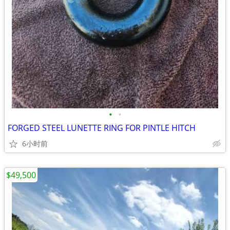
•
•
FORGED STEEL LUNETTE RING FOR PINTLE HITCH
6小时前
$49,500