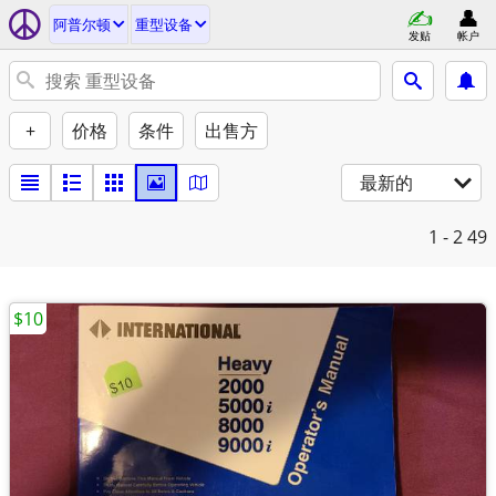
阿普尔顿
重型设备
发贴
帐户
+
价格
条件
出售方
最新的
1 - 2
49
$10