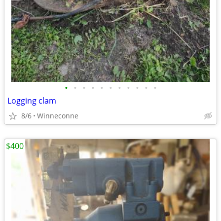
•
•
•
•
•
•
•
•
•
•
•
Logging clam
8/6
Winneconne
$400