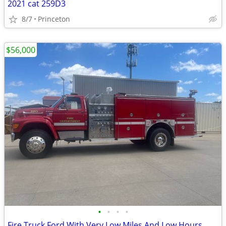
2021 cat 259D3
8/7
Princeton
$56,000
•
•
•
•
Fire Truck Ford With Very Low Miles And Low Hours.