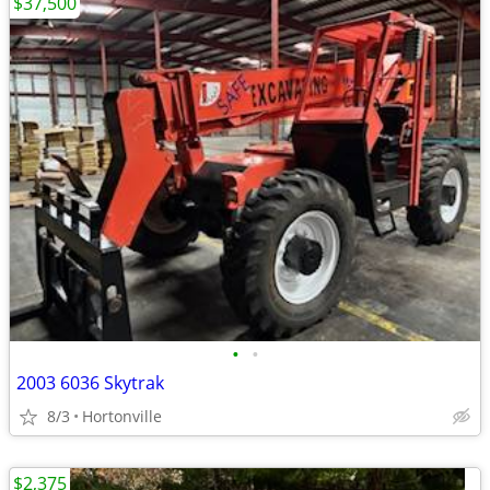
$37,500
•
•
2003 6036 Skytrak
8/3
Hortonville
$2,375