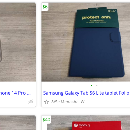
$6
•
•
Protective Gel Case for 2022 iPhone 14 Pro New
8/5
Menasha, WI
$40