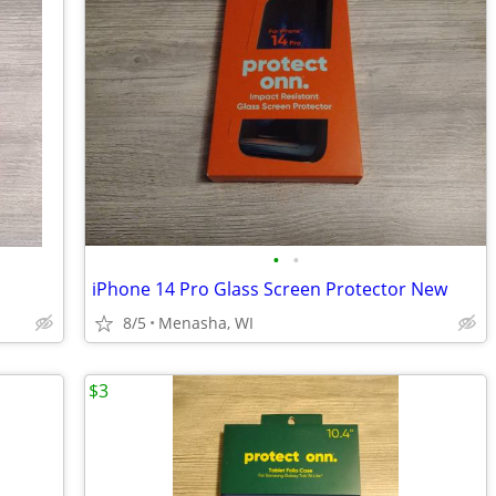
•
•
iPhone 14 Pro Glass Screen Protector New
8/5
Menasha, WI
$3