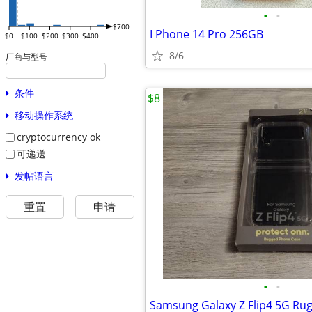
•
•
$700
I Phone 14 Pro 256GB
$0
$100
$200
$300
$400
8/6
厂商与型号
条件
$8
移动操作系统
cryptocurrency ok
可递送
发帖语言
重置
申请
•
•