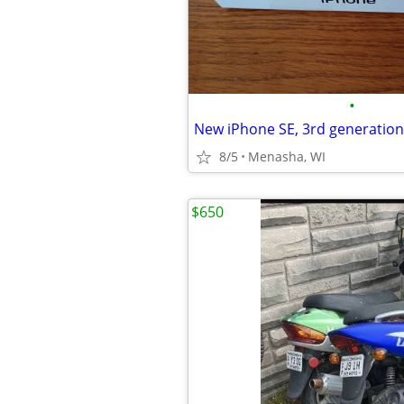
•
New iPhone SE, 3rd generation
8/5
Menasha, WI
$650