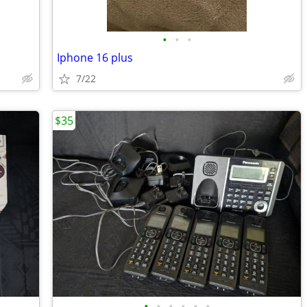
•
•
•
Iphone 16 plus
7/22
$35
•
•
•
•
•
•