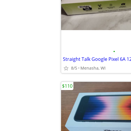
•
8/5
Menasha, WI
$110