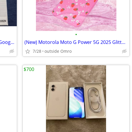
•
Tempered Glass Screen Protectors for Google pixel 8, Google pixel 6 pro and Moto
(New) Motorola Moto G Power 5G 2025 Glitter Case
7/28
outside Omro
$700