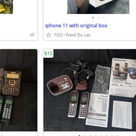
•
•
•
iphone 11 with original box
7/23
Fond Du Lac
$15
•
•
•
•
•
•
•
•
•