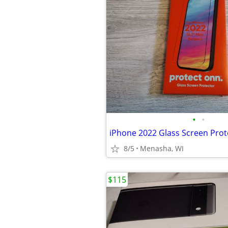
•
•
iPhone 2022 Glass Screen Pro
8/5
Menasha, WI
$115