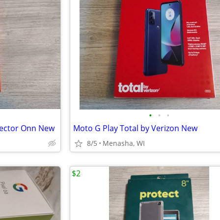
•
•
•
tector Onn New
Moto G Play Total by Verizon New
8/5
Menasha, WI
$2