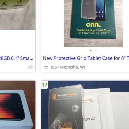
•
•
Straight Talk Google Pixel 6A 128GB 6.1" Smartphone New Unlocked
8/5
Menasha, WI
$2