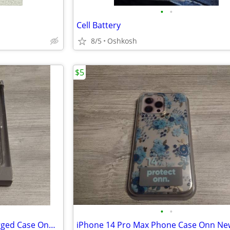
•
•
Cell Battery
8/5
Oshkosh
$5
•
•
Samsung Galaxy Z Flip4 5G Rugged Case Onn New
iPhone 14 Pro Max Phone Case Onn Ne