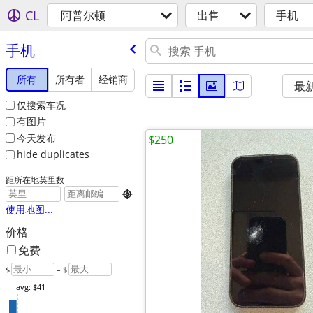
CL
阿普尔顿
出售
手机
手机
所有
所有者
经销商
最
仅搜索车况
有图片
今天发布
$250
hide duplicates
距所在地英里数

使用地图...
价格
免费
$
– $
avg: $41