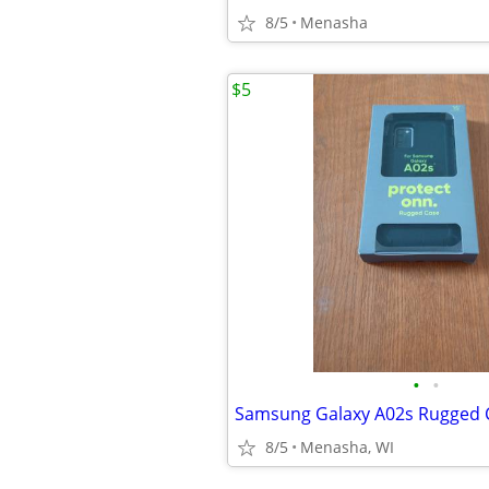
8/5
Menasha
$5
•
•
Samsung Galaxy A02s Rugged
8/5
Menasha, WI