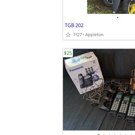
•
TGB 202
7/27
Appleton
$25
•
•
•
•
•
•
•