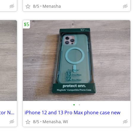
8/5
Menasha
$5
•
•
iPhone 12 Pro Max Glass Screen Protector New
iPhone 12 and 13 Pro Max phone case new
8/5
Menasha, WI