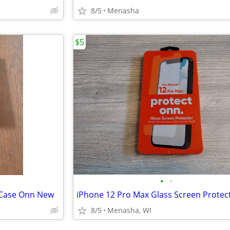
8/5
Menasha
$5
•
•
 Case Onn New
8/5
Menasha, WI