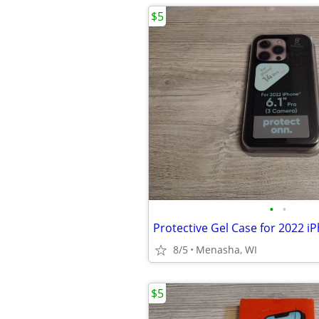
$5
•
•
8/5
Menasha, WI
$5