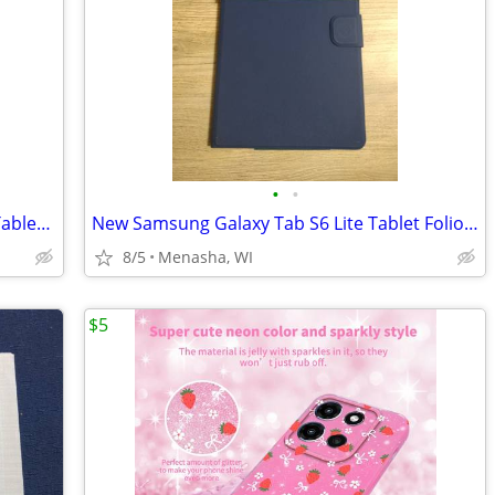
•
•
New Protective Grip Tablet Case for 8" Tablet Gen 3 (2022)*
New Samsung Galaxy Tab S6 Lite Tablet Folio Case 10.4" Onn
8/5
Menasha, WI
$5