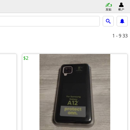
发贴
帐户
1 - 9
33
$2