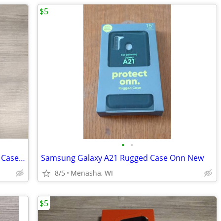
$5
•
•
Samsung Galaxy Tab S6 Lite tablet Folio Case new
Samsung Galaxy A21 Rugged Case Onn New
8/5
Menasha, WI
$5