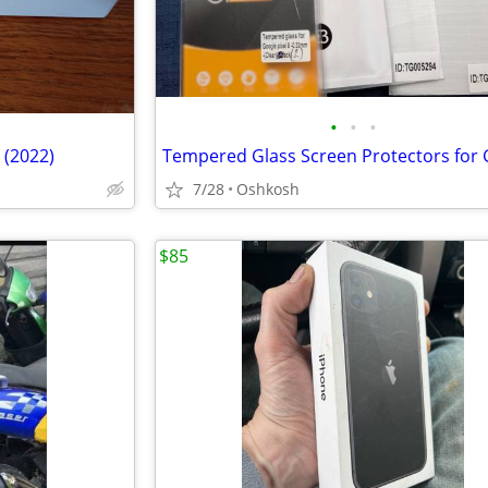
•
•
•
 (2022)
7/28
Oshkosh
$85