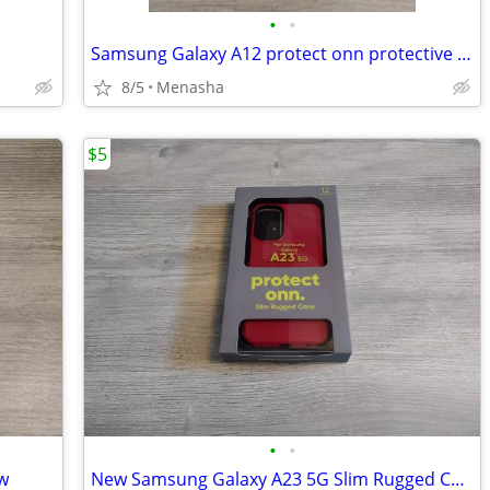
•
•
Samsung Galaxy A12 protect onn protective case new
8/5
Menasha
$5
•
•
w
New Samsung Galaxy A23 5G Slim Rugged Case Onn